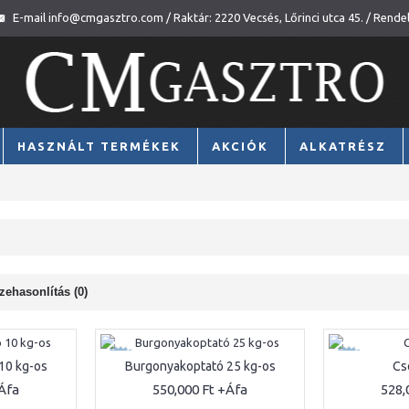
E-mail info@cmgasztro.com / Raktár: 2220 Vecsés, Lőrinci utca 45. / Rende
HASZNÁLT TERMÉKEK
AKCIÓK
ALKATRÉSZ
ehasonlítás (0)
ÚJ
ÚJ
10 kg-os
Burgonyakoptató 25 kg-os
Cs
550,000 Ft
528,