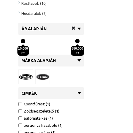
Rostlapok (10)
Húsdarálók (2)
ÁR ALAPJÁN
10,000
550,000
Ft
Ft
MÁRKA ALAPJÁN
CIMKÉK
Csontfűrész (1)
Zöldségszeletelő (1)
automata kés (1)
burgonya hasáboló (1)
burgonya vágó (1)