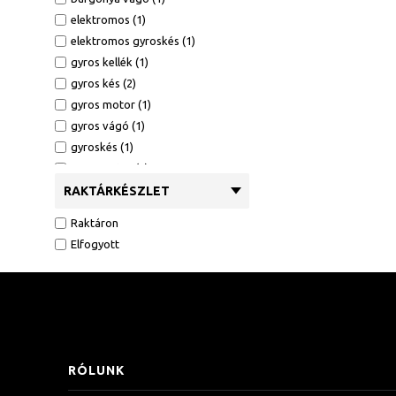
elektromos (1)
elektromos gyroskés (1)
gyros kellék (1)
gyros kés (2)
gyros motor (1)
gyros vágó (1)
gyroskés (1)
gyrosmotor (1)
gyrosvágó (1)
RAKTÁRKÉSZLET
gyrosvágó kés (1)
Raktáron
hasáboló (1)
Elfogyott
kebab (1)
kebab kés (1)
kebab motor (1)
kebabmotor (1)
kebabsütő motor (1)
kebabvágó (1)
RÓLUNK
krumpli kockázó (1)