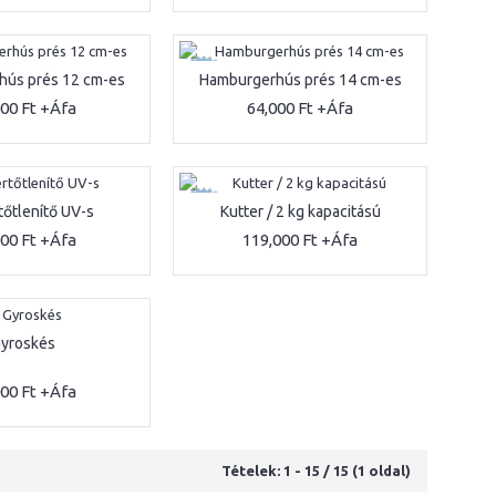
ÚJ
ús prés 12 cm-es
Hamburgerhús prés 14 cm-es
000 Ft
64,000 Ft
ÚJ
tőtlenítő UV-s
Kutter / 2 kg kapacitású
000 Ft
119,000 Ft
yroskés
000 Ft
Tételek: 1 - 15 / 15 (1 oldal)