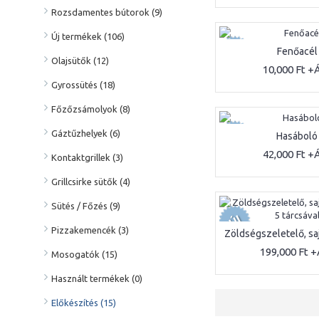
Rozsdamentes bútorok (9)
Új termékek (106)
ÚJ
Fenőacél
Olajsütők (12)
10,000 Ft
Gyrossütés (18)
Főzőzsámolyok (8)
ÚJ
Gáztűzhelyek (6)
Hasáboló
42,000 Ft
Kontaktgrillek (3)
Grillcsirke sütők (4)
Sütés / Főzés (9)
ÚJ
Pizzakemencék (3)
199,000 Ft
Mosogatók (15)
Használt termékek (0)
Előkészítés (15)