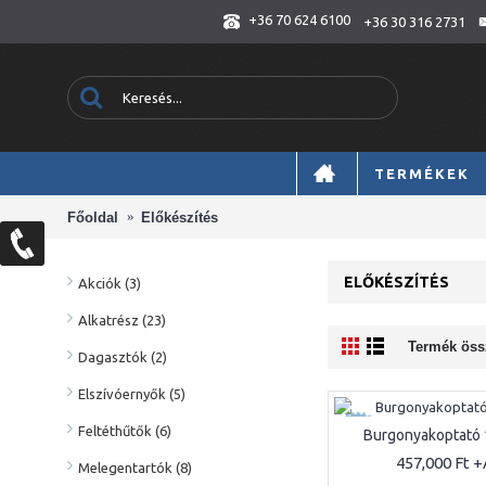
+36 70 624 6100
+36 30 316 2731
TERMÉKEK
Főoldal
Előkészítés
ELŐKÉSZÍTÉS
Akciók (3)
Alkatrész (23)
Termék össz
Dagasztók (2)
Elszívóernyők (5)
ÚJ
Feltéthűtők (6)
Burgonyakoptató 
457,000 Ft
Melegentartók (8)