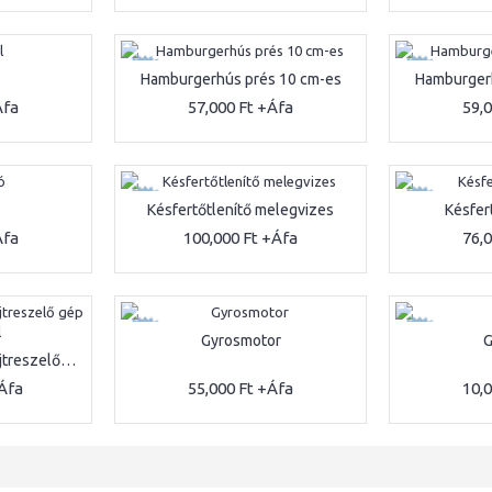
ÚJ
ÚJ
Hamburgerhús prés 10 cm-es
Hamburgerh
57,000 Ft
59,
ÚJ
ÚJ
Késfertőtlenítő melegvizes
Késfer
100,000 Ft
76,
ÚJ
ÚJ
Gyrosmotor
G
Zöldségszeletelő, sajtreszelő gép 5 tárcsával
55,000 Ft
10,